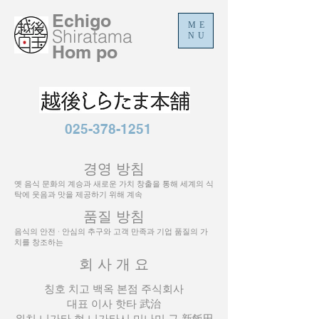
Echigo
ME
Shiratama
NU
Hom
po
025-378-1251
경영 방침
옛 음식 문화의 계승과 새로운 가치 창출을 통해 세계의 식
탁에 웃음과 맛을 제공하기 위해 계속
품질 방침
음식의 안전 · 안심의 추구와 고객 만족과 기업 품질의 가
치를 창조하는
회 사 개 요
칭호 치고 백옥 본점 주식회사
대표 이사 핫타 武治
위치 니가타 현 니가타시 미나미 구 新飯田